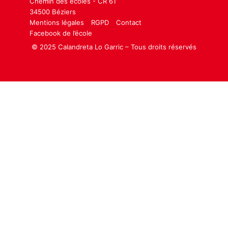
Chemin des écoles - CR 61
34500 Béziers
Mentions légales
RGPD
Contact
Facebook de l’école
© 2025 Calandreta Lo Garric – Tous droits réservés