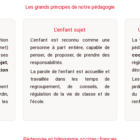
Les grands principes de notre pédagogie
L’enfant sujet
ation
L’enfant est reconnu comme une
La 
net)
personne à part entière, capable de
péd
ses
penser, de proposer, de prendre des
coo
ojet
,
responsabilités.
règ
tion
déc
La parole de l’enfant est accueillie et
travaillée dans les temps de
Le
ment
regroupement, de conseils, de
jar
din,
régulation de la vie de classe et de
du
les
l’école.
renf
Pédagogie et bilinguisme occitan–français