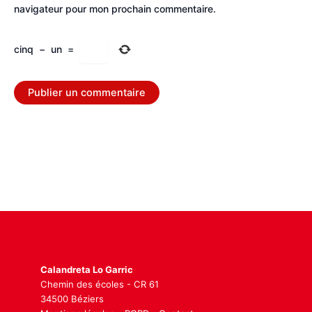
navigateur pour mon prochain commentaire.
cinq
−
un
=
Calandreta Lo Garric
Chemin des écoles - CR 61
34500 Béziers