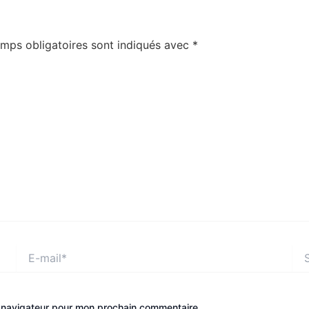
mps obligatoires sont indiqués avec
*
E-
Site
mail*
e navigateur pour mon prochain commentaire.