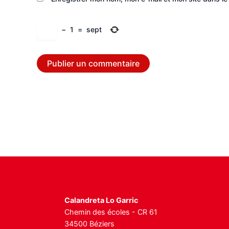
−
1
=
sept
Calandreta Lo Garric
Chemin des écoles - CR 61
34500 Béziers