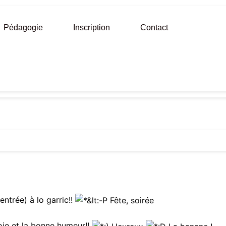
Pédagogie
Inscription
Contact
entrée) à lo garric!!
oie et la bonne humeur!!