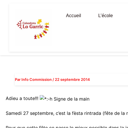
Aller
au
Accueil
L’école
contenu
Par
Info Commission
/
22 septembre 2014
Adieu a toute!!!
Samedi 27 septembre, c’est la fèsta rintrada (fête de la r
Pour que cette fête ce passe le mieux possible dans la j