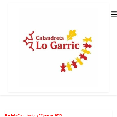
Aller
au
Me
contenu
Par
Info Commission
/
27 janvier 2015