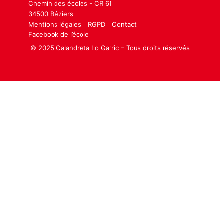
Chemin des écoles - CR 61
34500 Béziers
Mentions légales
RGPD
Contact
Facebook de l’école
© 2025 Calandreta Lo Garric – Tous droits réservés