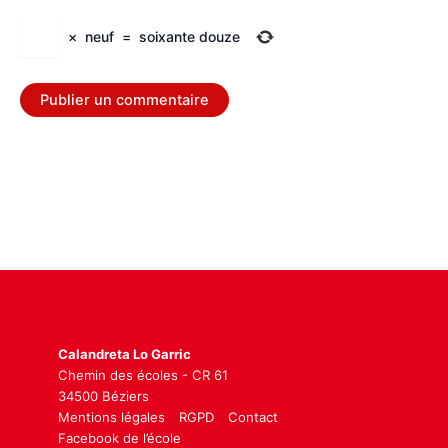
×
neuf
=
soixante douze
Calandreta Lo Garric
Chemin des écoles - CR 61
34500 Béziers
Mentions légales
RGPD
Contact
Facebook de l’école