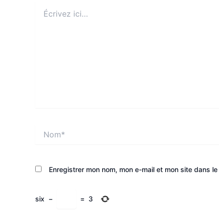
Écrivez
ici…
Nom*
Enregistrer mon nom, mon e-mail et mon site dans l
six
−
=
3