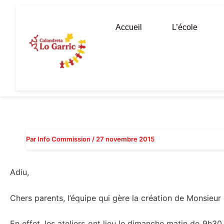
Aller
au
Accueil
L’école
contenu
Par
Info Commission
/
27 novembre 2015
Adiu,
Chers parents, l’équipe qui gère la création de Monsieur
En effet, les ateliers ont lieu le dimanche matin de 9h30