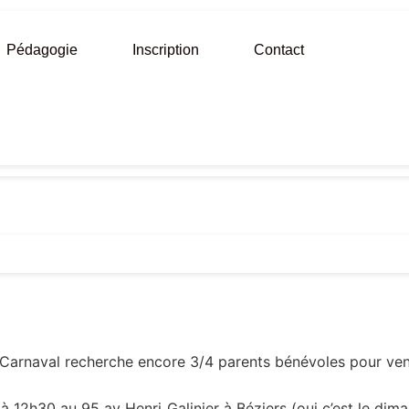
Pédagogie
Inscription
Contact
 Carnaval recherche encore 3/4 parents bénévoles pour venir
 à 12h30 au 95 av Henri Galinier à Béziers (oui c’est le dim