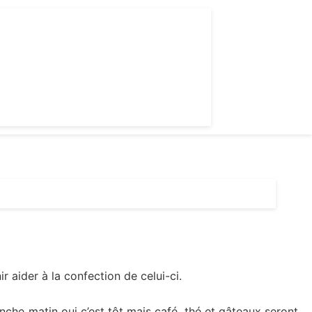
 aider à la confection de celui-ci.
anche matin oui c’est tôt mais café, thé et gâteaux seront