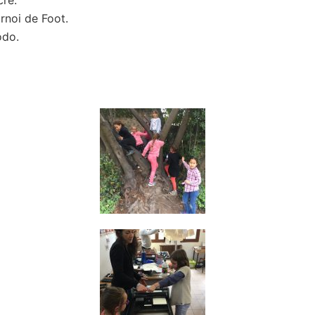
cré.
rnoi de Foot.
odo.