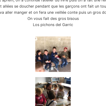
 aprèm, on a continué l’atelier du livre puis on a fait une ré
ont allées se doucher pendant que les garçons ont fait un tou
va aller manger et on fera une veillée conte puis un gros d
On vous fait des gros bisous
Los pichons del Garric