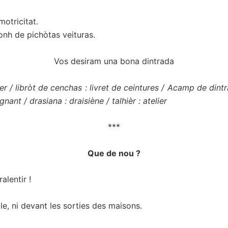
otricitat.
onh de pichòtas veituras.
Vos desiram una bona dintrada
/ libròt de cenchas : livret de ceintures / Acamp de dintrad
nant / drasiana : draisiène / talhièr : atelier
***
Que de nou ?
alentir !
le, ni devant les sorties des maisons.