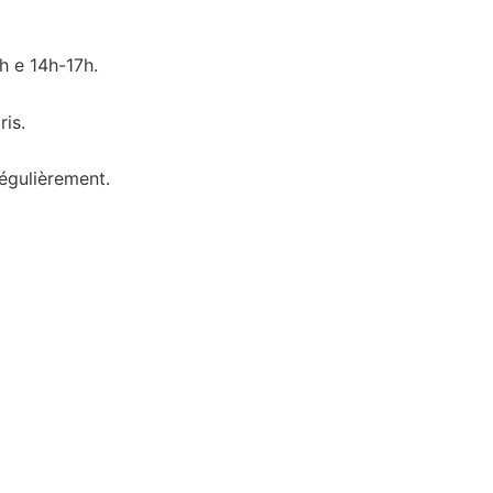
h e 14h-17h.
is.
régulièrement.