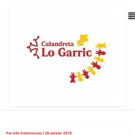
Aller
au
Me
contenu
Par
Info Commission
/
26 janvier 2019