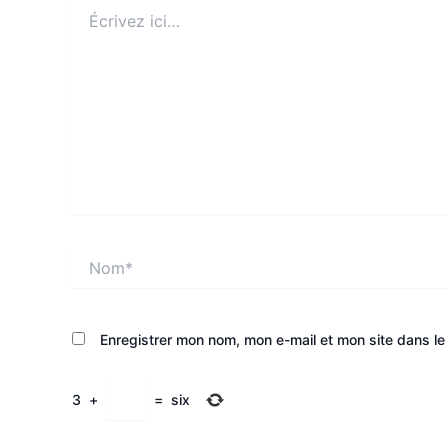
Écrivez
ici…
Nom*
Enregistrer mon nom, mon e-mail et mon site dans l
3
+
=
six