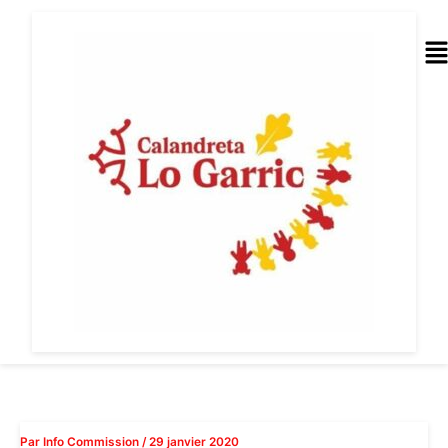
Aller
au
Me
contenu
Par
Info Commission
/
29 janvier 2020