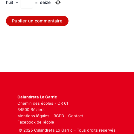
huit
+
=
seize
Calandreta Lo Garric
Chemin des écoles - CR 61
34500 Béziers
Mentions légales
RGPD
Contact
Facebook de l’école
© 2025 Calandreta Lo Garric – Tous droits réservés