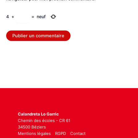
4
+
=
neuf
Calandreta Lo Garric
Chemin des écoles - CR 61
34500 Béziers
Mentions légales
RGPD
Contact