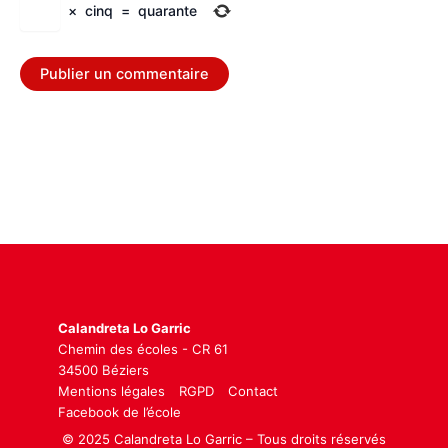
×
cinq
=
quarante
Calandreta Lo Garric
Chemin des écoles - CR 61
34500 Béziers
Mentions légales
RGPD
Contact
Facebook de l’école
© 2025 Calandreta Lo Garric – Tous droits réservés