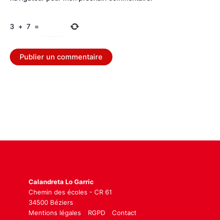
3
+
7
=
Calandreta Lo Garric
Chemin des écoles - CR 61
34500 Béziers
Mentions légales
RGPD
Contact