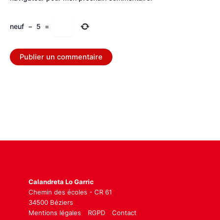
neuf
−
5
=
Calandreta Lo Garric
Chemin des écoles - CR 61
34500 Béziers
Mentions légales
RGPD
Contact