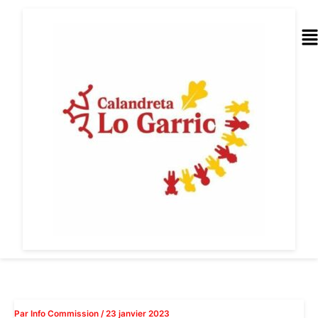
Aller
au
Me
contenu
Par
Info Commission
/
23 janvier 2023