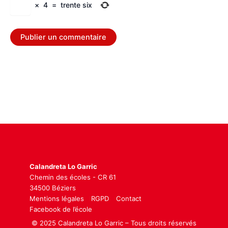
×
4
=
trente six
Calandreta Lo Garric
Chemin des écoles - CR 61
34500 Béziers
Mentions légales
RGPD
Contact
Facebook de l’école
© 2025 Calandreta Lo Garric – Tous droits réservés