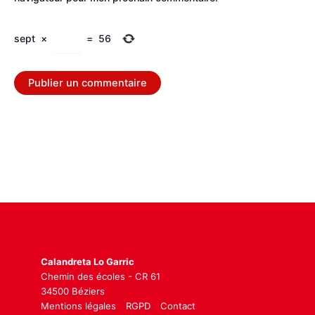
sept
×
=
56
Calandreta Lo Garric
Chemin des écoles - CR 61
34500 Béziers
Mentions légales
RGPD
Contact