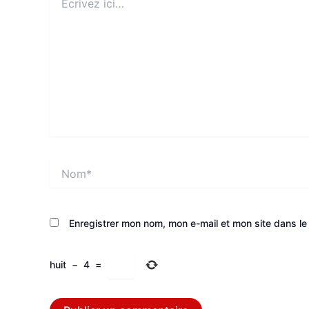
ici…
Nom*
Enregistrer mon nom, mon e-mail et mon site dans l
huit
−
4
=