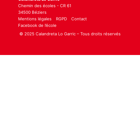
Chemin des écoles - CR 61
34500 Béziers
Mentions légales
RGPD
Contact
Facebook de l’école
© 2025 Calandreta Lo Garric – Tous droits réservés