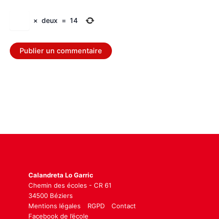
×
deux
=
14
Calandreta Lo Garric
Chemin des écoles - CR 61
34500 Béziers
Mentions légales
RGPD
Contact
Facebook de l’école