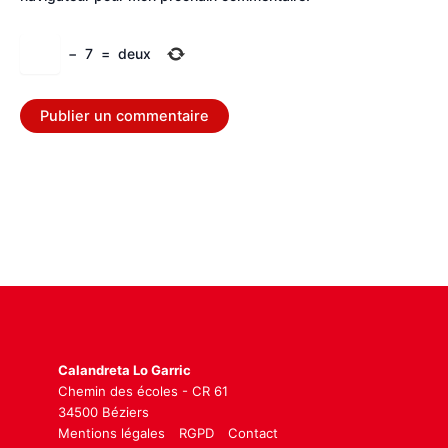
−
7
=
deux
Calandreta Lo Garric
Chemin des écoles - CR 61
34500 Béziers
Mentions légales
RGPD
Contact