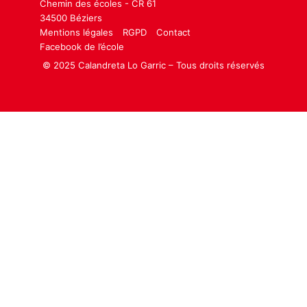
Chemin des écoles - CR 61
34500 Béziers
Mentions légales
RGPD
Contact
Facebook de l’école
© 2025 Calandreta Lo Garric – Tous droits réservés