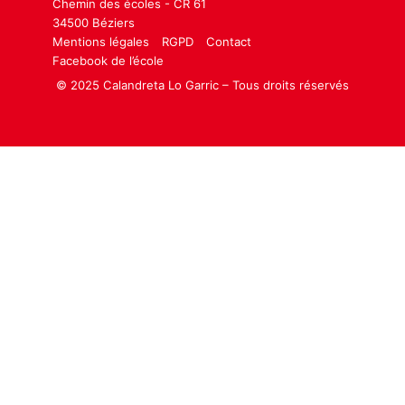
Chemin des écoles - CR 61
34500 Béziers
Mentions légales
RGPD
Contact
Facebook de l’école
© 2025 Calandreta Lo Garric – Tous droits réservés