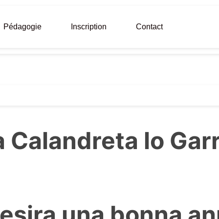
Pédagogie
Inscription
Contact
a Calandreta lo Garr
esira una bonna a