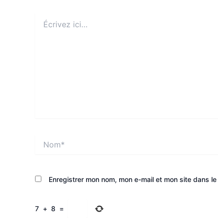
Écrivez
ici…
Nom*
Enregistrer mon nom, mon e-mail et mon site dans l
7
+
8
=