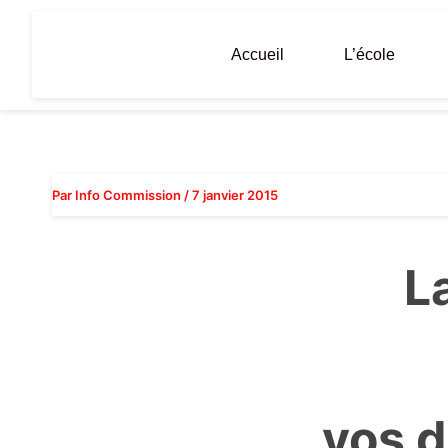
Aller
au
Accueil
L’école
contenu
Par
Info Commission
/
7 janvier 2015
L
vos d