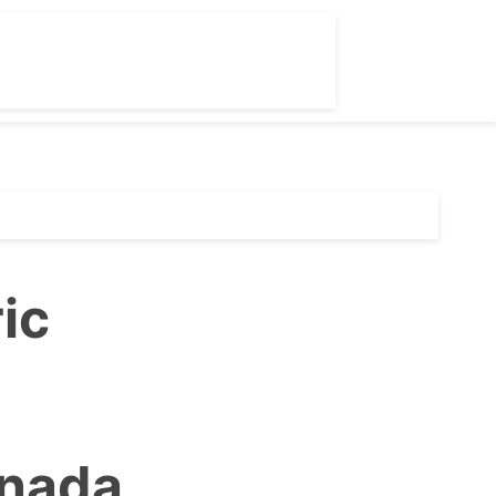
ic
nnada,