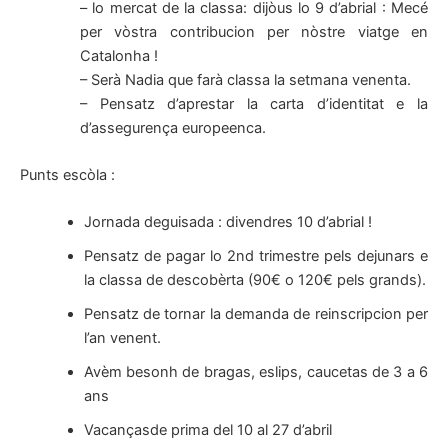
– lo mercat de la classa: dijòus lo 9 d’abrial : Mecé
per vòstra contribucion per nòstre viatge en
Catalonha !
– Serà Nadia que farà classa la setmana venenta.
– Pensatz d’aprestar la carta d’identitat e la
d’assegurença europeenca.
Punts escòla :
Jornada deguisada : divendres 10 d’abrial !
Pensatz de pagar lo 2nd trimestre pels dejunars e
la classa de descobèrta (90€ o 120€ pels grands).
Pensatz de tornar la demanda de reinscripcion per
l’an venent.
Avèm besonh de bragas, eslips, caucetas de 3 a 6
ans
Vacançasde prima del 10 al 27 d’abril