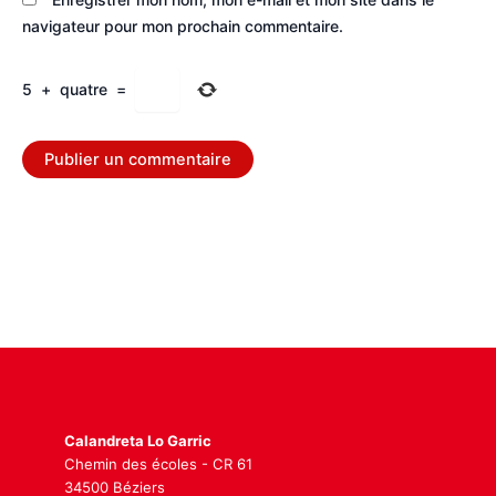
navigateur pour mon prochain commentaire.
5
+
quatre
=
Calandreta Lo Garric
Chemin des écoles - CR 61
34500 Béziers