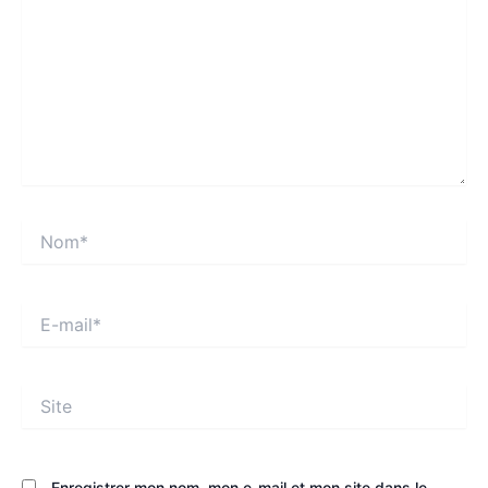
Nom*
E-
mail*
Site
Enregistrer mon nom, mon e-mail et mon site dans le