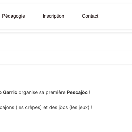
Pédagogie
Inscription
Contact
o Garric
organise sa première
Pescajòc
!
cajons (les crêpes) et des jòcs (les jeux) !