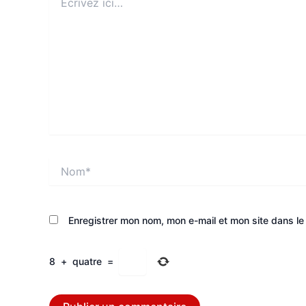
ici…
Nom*
Enregistrer mon nom, mon e-mail et mon site dans l
8
+
quatre
=