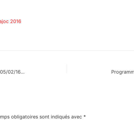
ajoc 2016
Loto au profit de la calandreta Los Cascamèls le 05/02/16 à 20h30
mps obligatoires sont indiqués avec
*