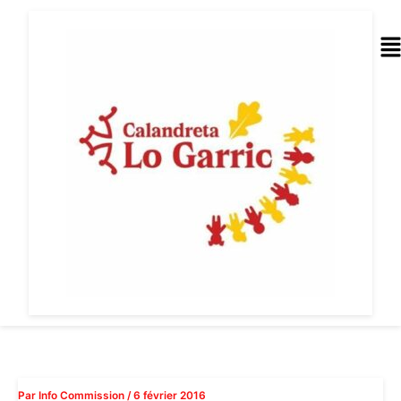
Aller
au
Me
contenu
Par
Info Commission
/
6 février 2016