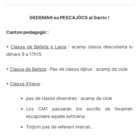
06DEMAN es PESCAJÒCS al Garric !
Canton pedagogic :
•
Classa de Batista e Laura
: acamp classa descoberta lo
dimars 9 a 17h15
•
Classa de Batista
: Pas de classa dijòus : acamp de cicle
•
Classa d’Irena
:
pas de classa divendres : acamp de cicle
Los CM1 passaràn los escrits de l’examen
escapolaire aquela setmana.
Totjorn pas de referent mercat…