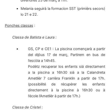
divendres 25 de març a 11h.
Melania seguirà la formacion SST (primièrs secors)
lo 21 e 22.
Ponches classas
:
Classa de Batista e Laura :
GS, CP e CE1 : La piscina començarà a partir
del dijòus 17 de març, Partirem en bus de
l’escòla a 14h45.
Podètz recuperar los enfants siá directament
a la piscina a 16h30 siá a la Calandreta
Ametlièr 7 carrièra Franklin a partir de 17h.
(possibilité de récupérer les enfants
directement à la piscine à 16h30 ou à
l’école l’Ametlièr à partir de 17h.)
Classa de Cristel :