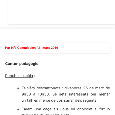
Aller
au
contenu
Par
Info Commission
/
21 mars 2016
Canton pedagogic
Ponches escòla
:
Talhièrs descantonats : divendres 25 de març de
9h30 a 10h30. Se sètz interessats per menar
un talhièr, mercé de vos sarrar dels regents.
Farem una caça als uòus en chocolat a l’òrt lo