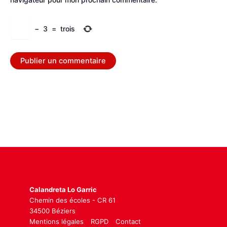
−
3
=
trois
Calandreta Lo Garric
Chemin des écoles - CR 61
34500 Béziers
Mentions légales
RGPD
Contact