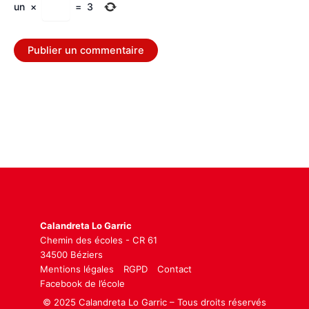
un
×
=
3
Calandreta Lo Garric
Chemin des écoles - CR 61
34500 Béziers
Mentions légales
RGPD
Contact
Facebook de l’école
© 2025 Calandreta Lo Garric – Tous droits réservés