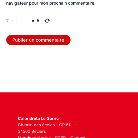
navigateur pour mon prochain commentaire.
2
+
=
5
Calandreta Lo Garric
Chemin des écoles - CR 61
34500 Béziers
Mentions légales
RGPD
Contact