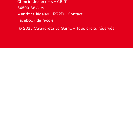
Chemin des écoles - CR 61
34500 Béziers
Mentions légales
RGPD
Contact
Facebook de l’école
© 2025 Calandreta Lo Garric – Tous droits réservés