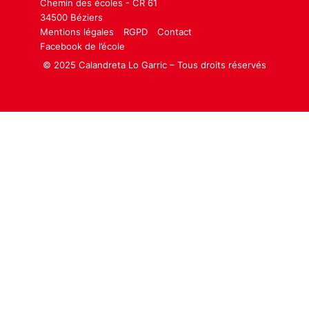
Chemin des écoles - CR 61
34500 Béziers
Mentions légales
RGPD
Contact
Facebook de l’école
© 2025 Calandreta Lo Garric – Tous droits réservés