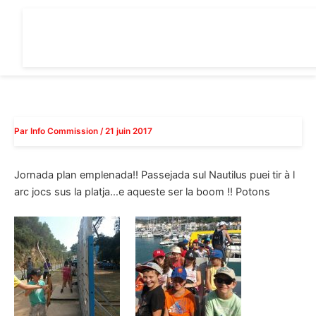
Aller
au
contenu
Par
Info Commission
/
21 juin 2017
Jornada plan emplenada!! Passejada sul Nautilus puei tir à l
arc jocs sus la platja…e aqueste ser la boom !! Potons