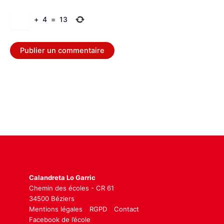
+
4
=
13
Calandreta Lo Garric
Chemin des écoles - CR 61
34500 Béziers
Mentions légales
RGPD
Contact
Facebook de l’école