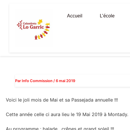
Aller
au
Accueil
L’école
contenu
Par
Info Commission
/
6 mai 2019
Voici le joli mois de Mai et sa Passejada annuelle !!!
Cette année celle ci aura lieu le 19 Mai 2019 à Montady.
Au programme : balade, crêpes et grand soleil !!!